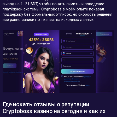
вывод на 1–2 USDT, чтобы понять лимиты и поведение
платёжной системы. Cryptoboss в моём опыте показал
поддержку без формальных отписок, но скорость решения
всё равно зависит от качества исходных данных.
Где искать отзывы о репутации
Cryptoboss казино на сегодня и как их