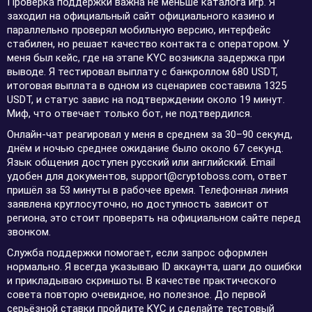
Проверка поддержки важна не меньше каталога игр. Я
заходил на официальный сайт официального казино и
параллельно проверял мобильную версию, интерфейс
стабилен, но решает качество контакта с оператором. У
меня был кейс, где на этапе KYC возникла задержка при
выводе. Я тестировал выплату с банкроллом 680 USDT,
итоговая выплата в одном из сценариев составила 1325
USDT, и статус завис на подтверждении около 19 минут.
Миф, что отвечает только бот, не подтвердился.
Онлайн-чат реагировал у меня в среднем за 30–90 секунд,
днём и ночью среднее ожидание было около 67 секунд.
Язык общения доступен русский или английский. Email
удобен для документов,
support@cryptoboss.com
, ответ
пришёл за 53 минуты в рабочее время. Телефонная линия
заявлена круглосуточно, но доступность зависит от
региона, это стоит проверять на официальном сайте перед
звонком.
Служба поддержки помогает, если запрос оформлен
нормально. Я всегда указываю ID аккаунта, шаги до ошибки
и прикладываю скриншоты. В качестве практического
совета повторю очевидное, но полезное. До первой
серьёзной ставки пройдите KYC и сделайте тестовый