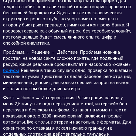
Cryptoboss воспринимается как азартная платформа для
тех, кто любит сочетание онлайн казино и крипторасчётов
без лишней бюрократии. Здесь остаётся классическая
структура игрового клуба, но упор заметно смещён в
сторону быстрых переводов, лимитов и контроля банка. Я
проверял сервис как обычный игрок, без «особых условий»,
поэтому дальше будет смесь личного опыта, цифр и
спокойной аналитики.
Проблема → Решение → Действие. Проблема новичка
простая: на новом сайте сложно понять, где подлинный
ресурс, какие реальные сроки выплат и насколько «живые»
бонусы
. Решение в таких случаях одно, проверка по шагам и
тестовые суммы. Действие я сделал базовое: регистрация,
минимальный депозит, несколько сессий, запрос на вывод
и только потом более длинная игра.
Факт → Число → Интерпретация. Регистрация заняла у
меня 2,5 минуты с подтверждением e-mail, интерфейс без
перегруза и без скрытых форм. Каталог на момент теста
показывал около 3200 наименований, включая игровые
автоматы, live-столы, лотереи и настольные форматы. Для
ориентира по ставкам я искал нижнюю границу, и в
отдельных слотах она действительно тянулась к