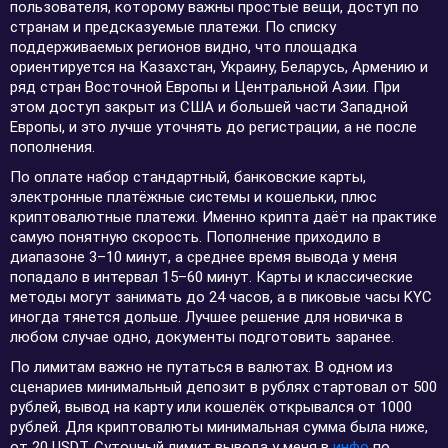
пользователя, которому важны простые вещи, доступ по
странам и предсказуемые платежи. По списку
поддерживаемых регионов видно, что площадка
ориентируется на Казахстан, Украину, Беларусь, Армению и
ряд стран Восточной Европы и Центральной Азии. При
этом доступ закрыт из США и большей части Западной
Европы, и это лучше уточнять до регистрации, а не после
пополнения.
По оплате набор стандартный, банковские карты,
электронные платёжные системы и кошельки, плюс
криптовалютные платежи. Именно крипта даёт на практике
самую понятную скорость. Пополнение приходило в
диапазоне 3–10 минут, а среднее время вывода у меня
попадало в интервал 15–60 минут. Карты и классические
методы могут занимать до 24 часов, а в пиковые часы KYC
иногда тянется дольше. Лучшее решение для новичка в
любом случае одно, документы подготовить заранее.
По лимитам важно не путаться в валютах. В одном из
сценариев минимальный депозит в рублях стартовал от 500
рублей, вывод на карту или кошелёк открывался от 1000
рублей. Для криптовалюты минимальная сумма была ниже,
от 20 USDT. Суточный лимит вывода у меня в
инфо
по