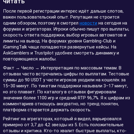
читать
После первой регистрации интерес идёт дальше слотов,
важен пользовательский опыт. Репутация не строится
одним обзором, поэтому я смотрел
новости
на сегодня на
форумах и агрегаторах. Игроки обычно пишут про выплаты,
скорость ответа поддержки, выбор игровых автоматов и
лимиты на вывод. На форумах уровня Gambling-Club и
iGamingTalk чаще попадаются развернутые кейсы. На
AskGamblers и Trustpilot удобнее смотреть динамику и
повторяющиеся жалобы.
Факт → Число → Интерпретация по массовым темам. В
отзывах часто встречались цифры по выплатам. Тестовые
суммы до 90 USDT у части игроков уходили на кошелёк за
15–30 минут. По тикетам поддержки называли 3–17 минут,
но это плавает. По каталогу в отзывах фигурировали
значения более 1100 игр и средний RTP 96,7%. Я к цифрам из
комментариев отношусь аккуратно, но тренд понятен,
платформа старается держать скорость.
Рейтинг на агрегаторах, который я видел, варьировался
примерно от 3,7 до 4,2 звезды из 5. Есть положительные
отзывы и критика. Кто-то хвалит быстрые выплаты, кто-