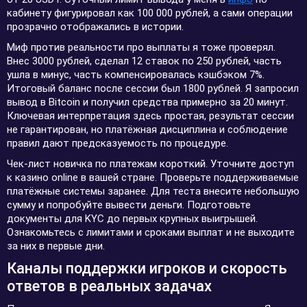
кабинету фигурировал как 100 000 рублей, а сами операции
прозрачно отображались в истории.
Миф против реальности про выплаты я тоже проверял.
Внес 3000 рублей, сделал 12 ставок по 250 рублей, часть
ушла в минус, часть компенсировалась кэшбэком 7%.
Итоговый баланс после сессии был 1800 рублей. Я запросил
вывод в Bitcoin и получил средства примерно за 20 минут.
Ключевая интерпретация здесь простая, результат сессии
не гарантирован, но платёжная дисциплина и соблюдение
правил дают предсказуемость по процедуре.
Чек-лист новичка по платежам короткий. Уточните доступ
к казино online в вашей стране. Проверьте поддерживаемые
платёжные системы заранее. Для теста внесите небольшую
сумму и попробуйте вывести деньги. Подготовьте
документы для KYC до первых крупных выигрышей.
Ознакомьтесь с лимитами и сроками выплат и не выходите
за них в первые дни.
Каналы поддержки игроков и скорость
ответов в реальных задачах