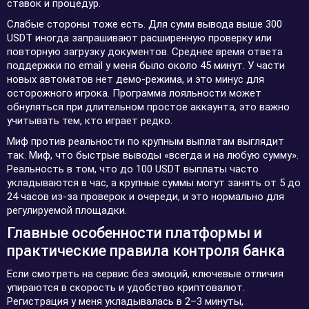
ставок и процедур.
Слабые стороны тоже есть. Для сумм вывода выше 300
USDT иногда запрашивают расширенную проверку или
повторную загрузку документов. Среднее время ответа
поддержки по email у меня было около 45 минут. У части
новых автоматов нет демо-режима, и это минус для
осторожного игрока. Программа лояльности может
обнуляться при длительном простое аккаунта, это важно
учитывать тем, кто играет редко.
Миф против реальности по крупным выплатам выглядит
так. Миф, что быстрые выводы «всегда и на любую сумму».
Реальность в том, что до 100 USDT выплаты часто
укладываются в час, а крупные суммы могут занять от 5 до
24 часов из-за проверок и очереди, и это нормально для
регулируемой площадки.
Главные особенности платформы и
практические правила контроля банка
Если смотреть на сервис без эмоций, ключевые отличия
упираются в скорость и удобство криптовалют.
Регистрация у меня укладывалась в 2–3 минуты,