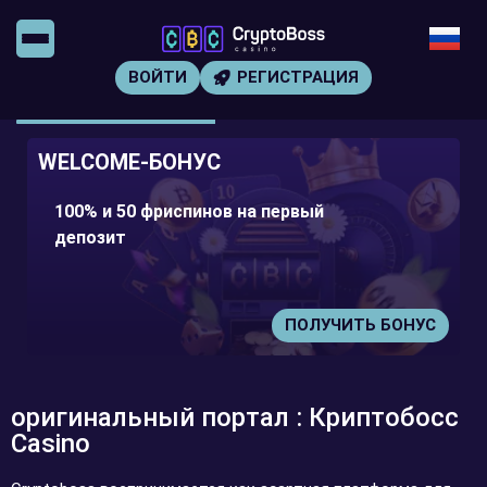
ВОЙТИ
РЕГИСТРАЦИЯ
WELCOME-БОНУС
100% и 50 фриспинов на первый
депозит
ПОЛУЧИТЬ БОНУС
оригинальный портал : Криптобосс
Casino